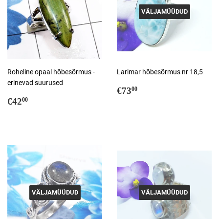
VÄLJAMÜÜDUD
Roheline opaal hõbesõrmus -
Larimar hõbesõrmus nr 18,5
erinevad suurused
Tavahind
€73,00
€73
00
Tavahind
€42,00
€42
00
VÄLJAMÜÜDUD
VÄLJAMÜÜDUD