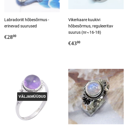
Labradoriit hõbesõrmus -
Vikerkaare kuukivi
erinevad suurused
hõbesõrmus, reguleeritav
suurus (nr~16-18)
Tavahind
€28,00
€28
00
Tavahind
€43,00
€43
00
VÄLJAMÜÜDUD