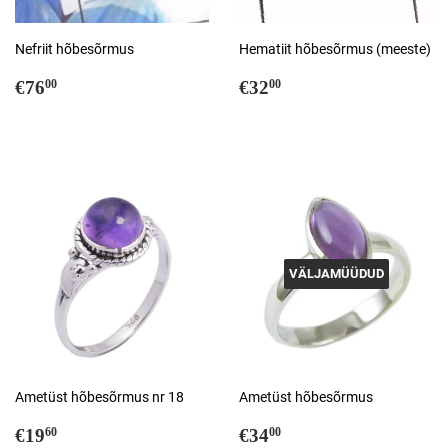
Nefriit hõbesõrmus
Hematiit hõbesõrmus (meeste)
Tavahind
€76,00
Tavahind
€32,00
€76
€32
00
00
VÄLJAMÜÜDUD
Ametüst hõbesõrmus nr 18
Ametüst hõbesõrmus
Tavahind
€19,60
Tavahind
€34,00
€19
€34
60
00