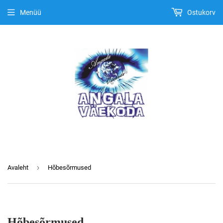
Menüü
Ostukorv
›
Avaleht
Hõbesõrmused
Hõbesõrmused