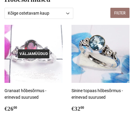
FILTER
VÄLJAMÜÜDUD
Granaat hõbesõrmus -
Sinine topaas hõbesõrmus -
erinevad suurused
erinevad suurused
Tavahind
€26,00
Tavahind
€32,00
€26
€32
00
00