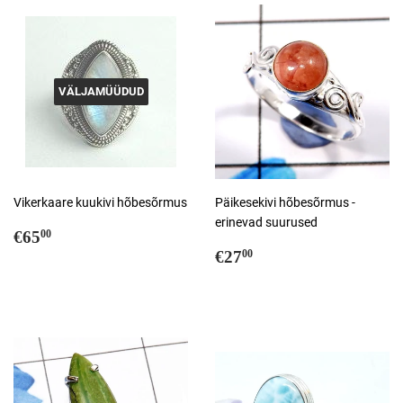
VÄLJAMÜÜDUD
Vikerkaare kuukivi hõbesõrmus
Päikesekivi hõbesõrmus -
erinevad suurused
Tavahind
€65,00
€65
00
Tavahind
€27,00
€27
00