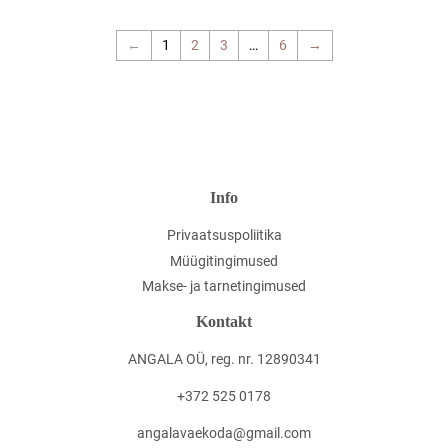
←
1
2
3
…
6
→
Info
Privaatsuspoliitika
Müügitingimused
Makse- ja tarnetingimused
Kontakt
ANGALA OÜ, reg. nr. 12890341
+372 525 0178
angalavaekoda@gmail.com