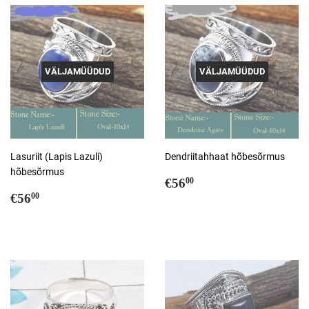
VÄLJAMÜÜDUD
VÄLJAMÜÜDUD
Lasuriit (Lapis Lazuli)
Dendriitahhaat hõbesõrmus
hõbesõrmus
Tavahind
€56,00
€56
00
Tavahind
€56,00
€56
00