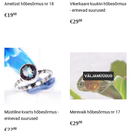
Ametüst hõbesõrmus nr 18
Vikerkaare kuukivi hõbesõrmus
- erinevad suurused
Tavahind
€19,60
€19
60
Tavahind
€29,00
€29
00
VÄLJAMÜÜDUD
Müstiline kvarts hõbesõrmus -
Merevaik hõbesõrmus nr 17
erinevad suurused
Tavahind
€29,90
€29
90
Tavahind
€22,00
€22
00