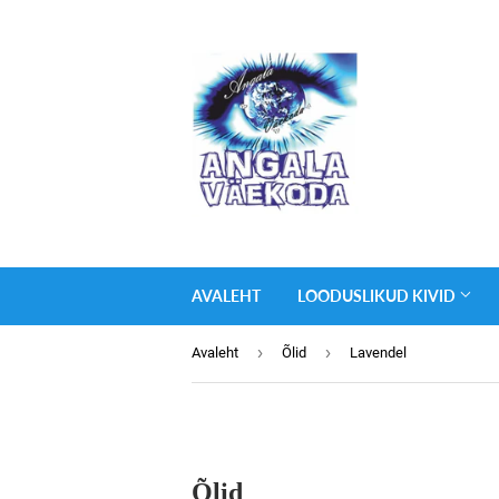
AVALEHT
LOODUSLIKUD KIVID
›
›
Avaleht
Õlid
Lavendel
Õlid