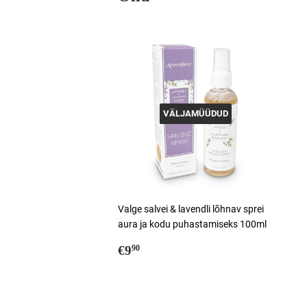
VÄLJAMÜÜDUD
Valge salvei & lavendli lõhnav sprei
aura ja kodu puhastamiseks 100ml
Tavahind
€9,90
€9
90