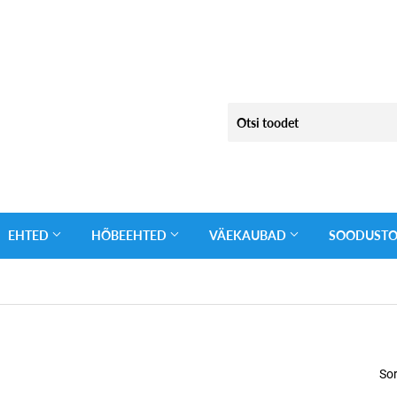
EHTED
HÕBEEHTED
VÄEKAUBAD
SOODUST
Sor