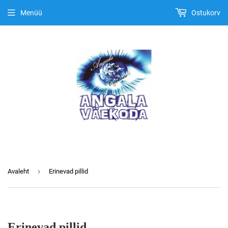
Menüü
Ostukorv
›
Avaleht
Erinevad pillid
Erinevad pillid