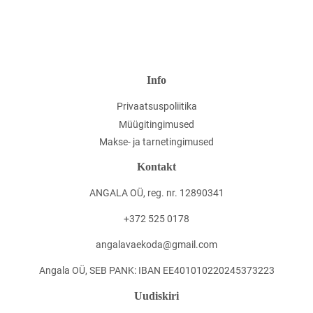
Info
Privaatsuspoliitika
Müügitingimused
Makse- ja tarnetingimused
Kontakt
ANGALA OÜ, reg. nr. 12890341
+372 525 0178
angalavaekoda@gmail.com
Angala OÜ, SEB PANK: IBAN EE401010220245373223
Uudiskiri