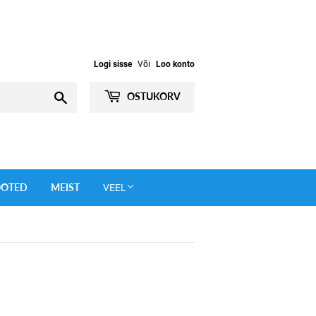
Logi sisse
Või
Loo konto
Otsi
OSTUKORV
OOTED
MEIST
VEEL