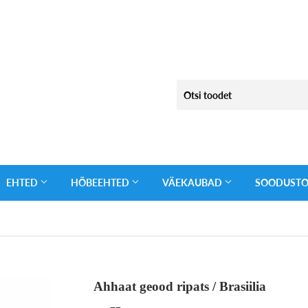
EHTED
HÕBEEHTED
VÄEKAUBAD
SOODUST
Ahhaat geood ripats / Brasiilia