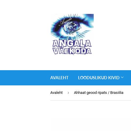
AVALEHT
LOODUSLIKUD KIVID
›
Avaleht
Ahhaat geood ripats / Brasiilia