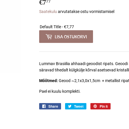
€7
€7,77
77
Saatekulu
arvutatakse ostu vormistamisel
LISA OSTUKORVI
Lummav Brasiilia ahhaadi geoodist ripats. Geoodi 
säravad tihedalt külgkülje kõrval asetsevad kristall
Mõõtmed:
Geood ~2,1x3,0x1,5cm + metallist ripa
Pael ei kuulu komplekti.
Share
Jaga
Tweet
Jaga
Pin it
Jaga
Facebookis
Twitteris
Pinterestis