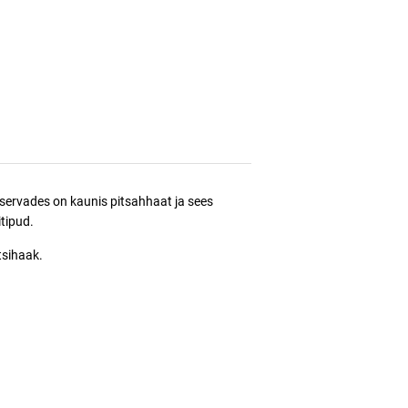
servades on kaunis pitsahhaat ja sees
itipud.
tsihaak.