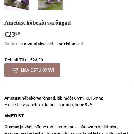
Ametüst hõbekõrvarõngad
€23
€23,00
00
Saatekulu
arvutatakse ostu vormistamisel
LISA OSTUKORVI
Ametüst hõbekõrvarõngad
, läbimõõt 6mm, kivi 5mm;
Fassettlihv paneb kivi kaunilt särama; hõbe 925.
AMETÜST
Olemus ja vägi:
sügav rahu, harmoonia, sügavam mõistmine,
emotsionaalne keskendumine, intuitsioon, terviklikkus, sõltuvustest