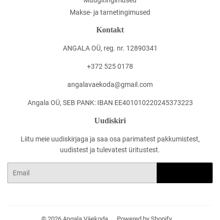
Makse- ja tarnetingimused
Kontakt
ANGALA OÜ, reg. nr. 12890341
+372 525 0178
angalavaekoda@gmail.com
Angala OÜ, SEB PANK: IBAN EE401010220245373223
Uudiskiri
Liitu meie uudiskirjaga ja saa osa parimatest pakkumistest,
uudistest ja tulevatest üritustest.
Email
LOO KASUTAJA
© 2026
Angala Väekoda
Powered by Shopify