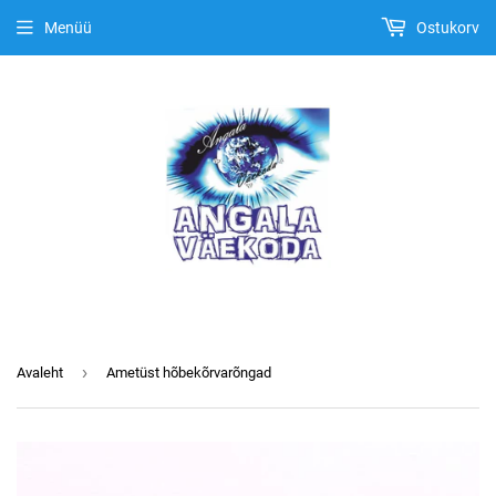
Menüü
Ostukorv
›
Avaleht
Ametüst hõbekõrvarõngad