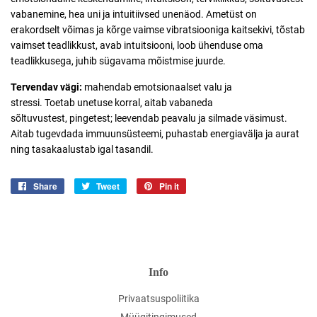
vabanemine, hea uni ja intuitiivsed unenäod. Ametüst on
erakordselt võimas ja kõrge vaimse vibratsiooniga kaitsekivi, tõstab
vaimset teadlikkust, avab intuitsiooni, loob ühenduse oma
teadlikkusega, juhib sügavama mõistmise juurde.
Tervendav vägi:
mahendab emotsionaalset valu ja
stressi. Toetab
unetuse korral, aitab vabaneda
sõltuvustest, pingetest; leevendab peavalu ja silmade väsimust.
Aitab tugevdada
immuunsüsteemi, puhastab energiavälja ja aurat
ning tasakaalustab igal tasandil.
Share
Jaga
Tweet
Jaga
Pin it
Jaga
Facebookis
Twitteris
Pinterestis
Info
Privaatsuspoliitika
Müügitingimused