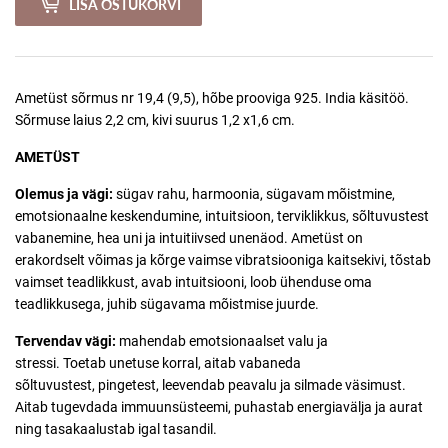
LISA OSTUKORVI
Ametüst sõrmus nr 19,4 (9,5), hõbe prooviga 925. India käsitöö.
Sõrmuse laius 2,2 cm, kivi suurus 1,2 x1,6 cm.
AMETÜST
Olemus ja vägi:
sügav rahu, harmoonia, sügavam mõistmine,
emotsionaalne keskendumine, intuitsioon, terviklikkus, sõltuvustest
vabanemine, hea uni ja intuitiivsed unenäod. Ametüst on
erakordselt võimas ja kõrge vaimse vibratsiooniga kaitsekivi, tõstab
vaimset teadlikkust, avab intuitsiooni, loob ühenduse oma
teadlikkusega, juhib sügavama mõistmise juurde.
Tervendav vägi:
mahendab emotsionaalset valu ja
stressi. Toetab
unetuse korral, aitab vabaneda
sõltuvustest, pingetest, leevendab peavalu ja silmade väsimust.
Aitab tugevdada
immuunsüsteemi, puhastab energiavälja ja aurat
ning tasakaalustab igal tasandil.