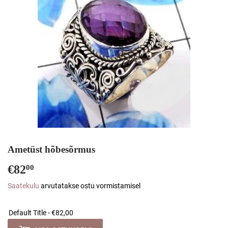
Ametüst hõbesõrmus
€82
€82,00
00
Saatekulu
arvutatakse ostu vormistamisel