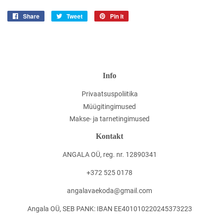
Share
Jaga
Tweet
Jaga
Pin it
Jaga
Facebookis
Twitteris
Pinterestis
Info
Privaatsuspoliitika
Müügitingimused
Makse- ja tarnetingimused
Kontakt
ANGALA OÜ, reg. nr. 12890341
+372 525 0178
angalavaekoda@gmail.com
Angala OÜ, SEB PANK: IBAN EE401010220245373223