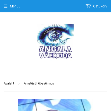
Menüü
Ostukorv
›
Avaleht
Ametüst hõbesõrmus