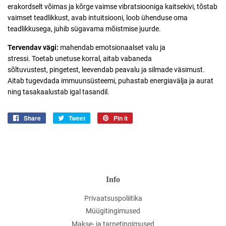
erakordselt võimas ja kõrge vaimse vibratsiooniga kaitsekivi, tõstab
vaimset teadlikkust, avab intuitsiooni, loob ühenduse oma
teadlikkusega, juhib sügavama mõistmise juurde.
Tervendav vägi:
mahendab emotsionaalset valu ja
stressi. Toetab
unetuse korral, aitab vabaneda
sõltuvustest, pingetest, leevendab peavalu ja silmade väsimust.
Aitab tugevdada
immuunsüsteemi, puhastab energiavälja ja aurat
ning tasakaalustab igal tasandil.
Share
Jaga
Tweet
Jaga
Pin it
Jaga
Facebookis
Twitteris
Pinterestis
Info
Privaatsuspoliitika
Müügitingimused
Makse- ja tarnetingimused