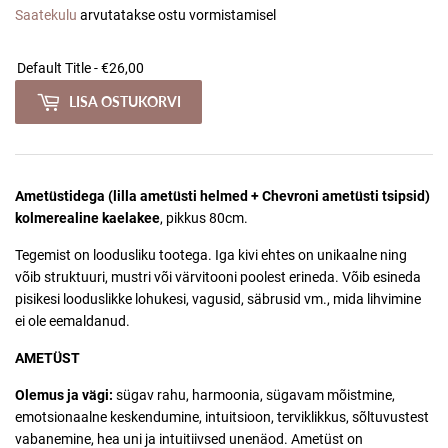
Saatekulu
arvutatakse ostu vormistamisel
LISA OSTUKORVI
Ametüstidega (lilla ametüsti helmed + Chevroni ametüsti tsipsid)
kolmerealine kaelakee
, pikkus 80cm.
Tegemist on loodusliku tootega. Iga kivi ehtes on unikaalne ning
võib struktuuri, mustri või värvitooni poolest erineda.
Võib esineda
pisikesi looduslikke lohukesi, vagusid, säbrusid vm., mida lihvimine
ei ole eemaldanud.
AMETÜST
Olemus ja vägi:
sügav rahu, harmoonia, sügavam mõistmine,
emotsionaalne keskendumine, intuitsioon, terviklikkus, sõltuvustest
vabanemine, hea uni ja intuitiivsed unenäod. Ametüst on