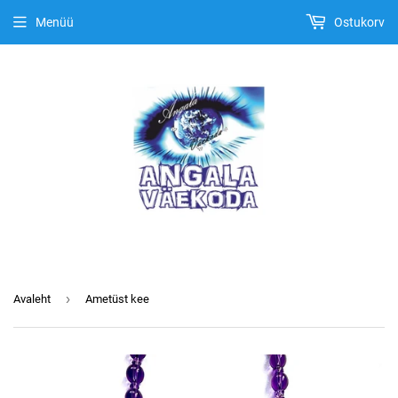
Menüü
Ostukorv
›
Avaleht
Ametüst kee