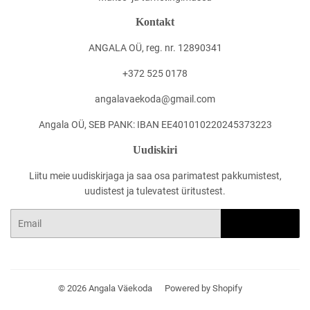
Kontakt
ANGALA OÜ, reg. nr. 12890341
+372 525 0178
angalavaekoda@gmail.com
Angala OÜ, SEB PANK: IBAN EE401010220245373223
Uudiskiri
Liitu meie uudiskirjaga ja saa osa parimatest pakkumistest,
uudistest ja tulevatest üritustest.
Email
LOO KASUTAJA
© 2026
Angala Väekoda
Powered by Shopify