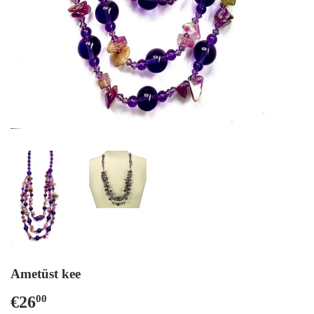
Ametüst kee
€26
€26,00
00