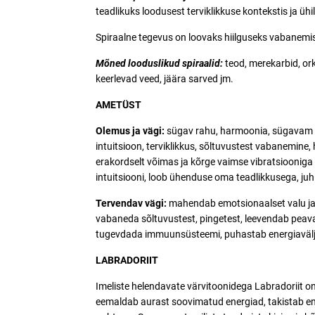
teadlikuks loodusest terviklikkuse kontekstis ja ühi
Spiraalne tegevus on loovaks hiilguseks vabanemis
Mõned looduslikud spiraalid:
teod, merekarbid, o
keerlevad veed, jäära sarved jm.
AMETÜST
Olemus ja vägi:
sügav rahu, harmoonia, sügavam 
intuitsioon, terviklikkus, sõltuvustest vabanemine,
erakordselt võimas ja kõrge vaimse vibratsiooniga 
intuitsiooni, loob ühenduse oma teadlikkusega, j
Tervendav vägi:
mahendab emotsionaalset valu ja 
vabaneda sõltuvustest, pingetest, leevendab peava
tugevdada
immuunsüsteemi, puhastab energiavälja 
LABRADORIIT
Imeliste helendavate värvitoonidega Labradoriit on 
eemaldab aurast soovimatud energiad, takistab ene