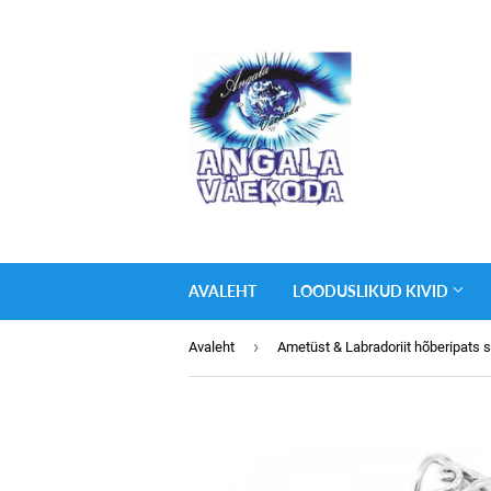
AVALEHT
LOODUSLIKUD KIVID
›
Avaleht
Ametüst & Labradoriit hõberipats s