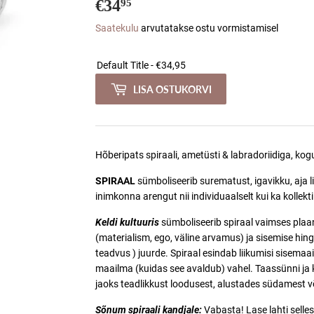
€34
€34,95
95
Saatekulu
arvutatakse ostu vormistamisel
LISA OSTUKORVI
Hõberipats spiraali, ametüsti & labradoriidiga, ko
SPIRAAL
sümboliseerib surematust
, igavikku, aja
inimkonna arengut nii individuaalselt kui ka kollekti
Keldi kultuuris
sümboliseerib spiraal vaimses plaan
(materialism, ego, väline arvamus) ja sisemise hin
teadvus ) juurde. Spiraal esindab liikumisi sisemaai
maailma (kuidas see avaldub) vahel. Taassünni ja 
jaoks teadlikkust loodusest, alustades südamest v
Sõnum spiraali kandjale:
Vabasta! Lase lahti sellest