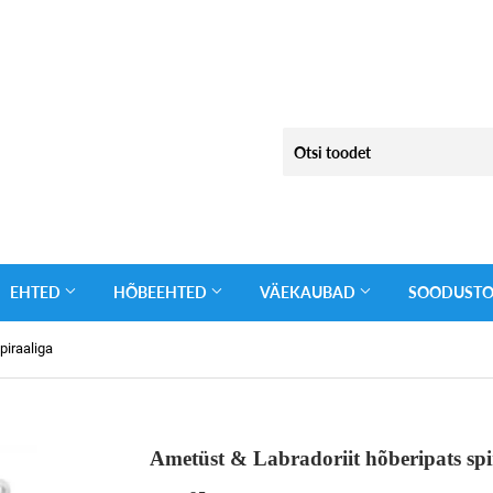
EHTED
HÕBEEHTED
VÄEKAUBAD
SOODUST
piraaliga
Ametüst & Labradoriit hõberipats spi