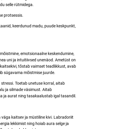
ldu selle rütmidega.
e protsessis.
rkaanid, keerdunud madu, puude keskpunkt,
mõistmine, emotsionaalne keskendumine,
 hea uni ja intuitiivsed unenäod. Ametüst on
kaitsekivi, tõstab vaimset teadlikkust, avab
uhib sügavama mõistmise juurde.
stressi. Toetab
unetuse korral, aitab
lu ja silmade väsimust. Aitab
ja aurat ning tasakaalustab igal tasandil.
väga kaitsev ja müstiline kivi. Labradoriit
rgia lekkimist ning hoiab aura selge ja