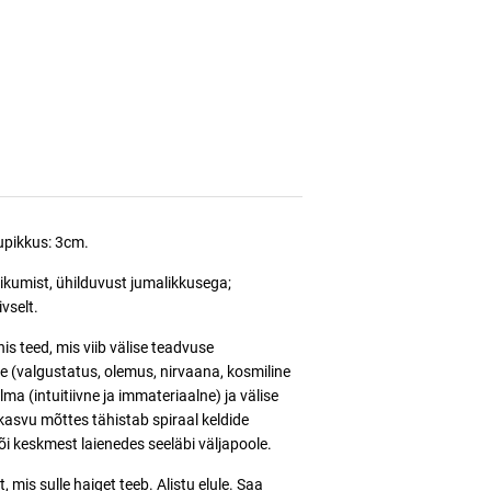
gupikkus: 3cm.
 liikumist, ühilduvust jumalikkusega;
ivselt.
is teed, mis viib välise teadvuse
ge (valgustatus, olemus, nirvaana, kosmiline
lma (intuitiivne ja immateriaalne) ja välise
kasvu mõttes tähistab spiraal keldide
õi keskmest laienedes seeläbi väljapoole.
, mis sulle haiget teeb. Alistu elule. Saa