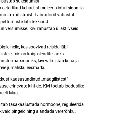
hõlbustab sukeldumist
eeterlikud kehad, stimuleerib intuitsiooni ja
õnumite mõistmist. Labradoriit vabastab
pettumuste läbi tekkinud
niversumisse. Kivi rahustab üliaktiivseid
ile neile, kes soovivad reisida läbi
istele, mis on kõigi olendite jaoks
nsformatsiooniks, kivi valmistab keha ja
 teie jumalikku eesmärki.
ikkust kaasasündinud „maagilistest”
use erinevate kihtide. Kivi toetab looduslike
neeti Maa.
i aitab tasakaalustada hormoone, reguleerida
kivaid pingeid ning alandada vererõhku.