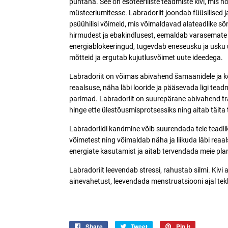
puhtana. See on esoteeriliste teadmiste kivi, mis 
müsteeriumitesse. Labradoriit joondab füüsilised ja 
psüühilisi võimeid, mis võimaldavad alateadlike s
hirmudest ja ebakindlusest, eemaldab varasemate 
energiablokeeringud, tugevdab eneseusku ja usku u
mõtteid ja ergutab kujutlusvõimet uute ideedega.
Labradoriit on võimas abivahend šamaanidele ja kõig
reaalsuse, näha läbi looride ja pääsevada ligi teadm
parimad. Labradoriit on suurepärane abivahend tra
hinge ette ülestõusmisprotsessiks ning aitab täita
Labradoriidi kandmine võib suurendada teie teadl
võimetest ning võimaldab näha ja liikuda läbi reaals
energiate kasutamist ja aitab tervendada meie pla
Labradoriit leevendab stressi, rahustab silmi. Kiv
ainevahetust, leevendada menstruatsiooni ajal tek
Share
Jaga
Tweet
Jaga
Pin it
Jaga