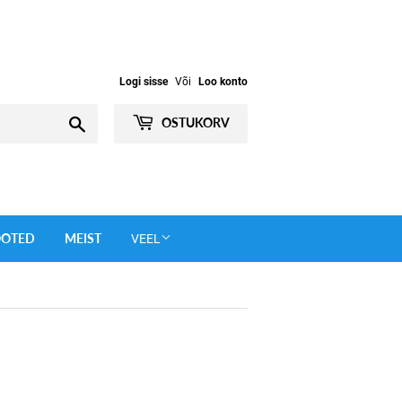
Logi sisse
Või
Loo konto
Otsi
OSTUKORV
OOTED
MEIST
VEEL