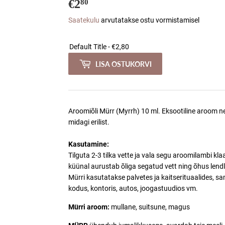
€2
€2,80
80
Saatekulu
arvutatakse ostu vormistamisel
LISA OSTUKORVI
Aroomiõli Mürr (Myrrh)
10 ml. Eksootiline aroom ne
midagi erilist.
Kasutamine:
Tilguta 2-3 tilka vette ja vala segu aroomilambi kla
küünal aurustab õliga segatud vett ning õhus lend
Mürri kasutatakse palvetes ja kaitserituaalides, 
kodus, kontoris, autos, joogastuudios vm.
Mürri aroom:
mullane, suitsune, magus