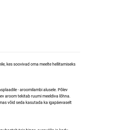
ile, kes soovivad oma meelte hellitamiseks
asplaadile - aroomilambi alusele. Põlev
lev aroom tekitab ruumi meeldiva lõhna.
samas võid seda kasutada ka igapäevaselt