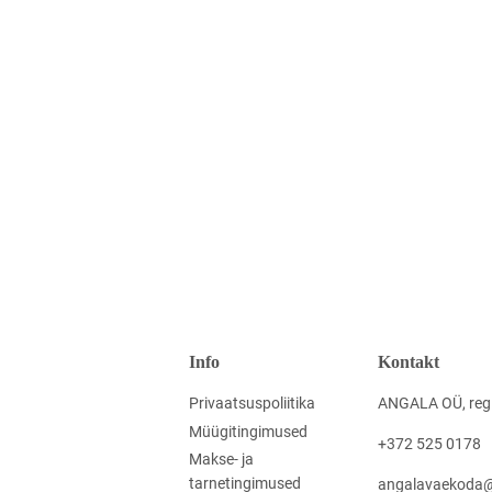
Info
Kontakt
Privaatsuspoliitika
ANGALA OÜ, reg.
Müügitingimused
+372 525 0178
Makse- ja
tarnetingimused
angalavaekoda