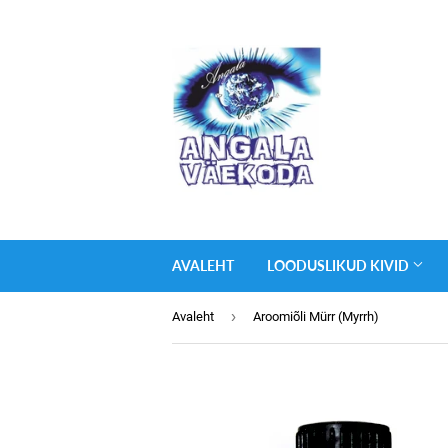
AVALEHT
LOODUSLIKUD KIVID
›
Avaleht
Aroomiõli Mürr (Myrrh)