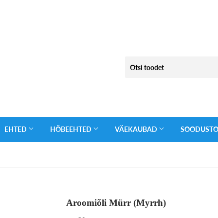
EHTED
HÕBEEHTED
VÄEKAUBAD
SOODUST
Aroomiõli Mürr (Myrrh)