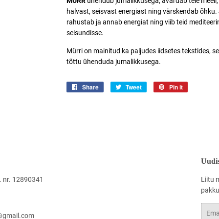
MÜRR
ühendub jumalikkusega, avardab teie meeli, 
halvast, seisvast energiast ning värskendab õhku.
rahustab ja annab energiat ning viib teid meditee
seisundisse.
Mürri
on mainitud ka paljudes iidsetes tekstides, s
tõttu ühenduda jumalikkusega.
Share
Jaga
Tweet
Jaga
Pin it
Jaga
Facebookis
Twitteris
Pinterestis
Uudis
 nr. 12890341
Liitu 
pakkum
Email
@gmail.com