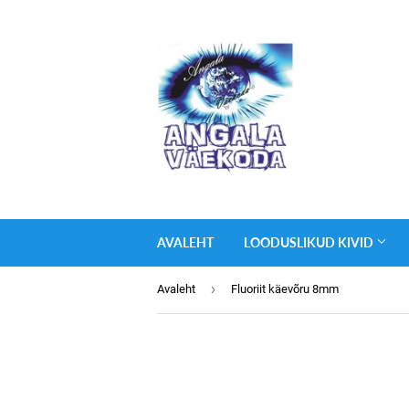
AVALEHT
LOODUSLIKUD KIVID
›
Avaleht
Fluoriit käevõru 8mm