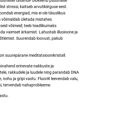
psüühilisel tasandil- blokeerib psüühilise
st stressi, kaitseb arvutikiirguse eest.
joondab energiad, mis ei ole täiuslikus
mis võimaldab ületada mistahes
vseid võimeid; teeb teadlikumaks
ada vaimset ärkamist. Lahustab illusioone ja
 mõtlemist. Suurendab loovust, pakub
 on suurepärane meditatsioonikristall.
abivahend erinevate nakkuste ja
tele, rakkudele ja luudele ning parandab DNA
te, nohu ja gripi vastu. Fluoriit leevendab valu,
stusi, tervendab nahaprobleeme.
vastu.