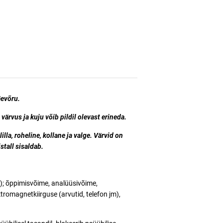
äevõru.
ärvus ja kuju võib pildil olevast erineda.
lla, roheline, kollane ja valge.
Värvid on
tall sisaldab.
d); õppimisvõime, analüüsivõime,
ktromagnetkiirguse (arvutid, telefon jm),
.