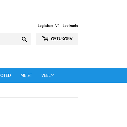
Logi sisse
Või
Loo konto
Otsi
OSTUKORV
OOTED
MEIST
VEEL