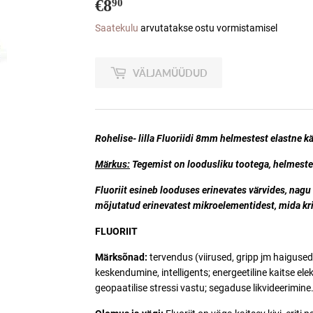
€8
€8,90
90
Saatekulu
arvutatakse ostu vormistamisel
VÄLJAMÜÜDUD
Rohelise- lilla Fluoriidi 8mm helmestest
elastne k
Märkus:
Tegemist on loodusliku tootega, helmeste v
Fluoriit
esineb looduses erinevates värvides, nagu li
mõjutatud erinevatest mikroelementidest, mida kris
FLUORIIT
Märksõnad:
tervendus (viirused, gripp jm haiguse
keskendumine, intelligents; energeetiline kaitse ele
geopaatilise stressi vastu; segaduse likvideerimine