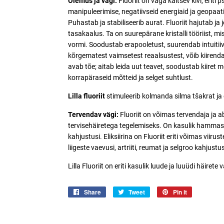
Olemus ja vägi:
Fluoriit on väga kaitsev kivi, eriti 
manipuleerimise, negatiivseid energiaid ja geopaatili
Puhastab ja stabiliseerib aurat. Fluoriit hajutab ja 
tasakaalus. Ta on suurepärane kristalli tööriist, 
vormi. Soodustab erapooletust, suurendab intuitii
kõrgematest vaimsetest reaalsustest, võib kiirend
avab tõe; aitab leida uut teavet, soodustab kiiret
korrapäraseid mõtteid ja selget suhtlust.
Lilla fluoriit
stimuleerib kolmanda silma tšakrat ja
T
ervendav vägi:
Fluoriit on võimas tervendaja ja 
tervisehäiretega tegelemiseks. On kasulik hammas
kahjustusi. Eliksiirina on Fluoriit eriti võimas viirus
liigeste vaevusi, artriiti, reumat ja selgroo kahju
Lilla Fluoriit on eriti kasulik luude ja luuüdi häirete 
Share
Jaga
Tweet
Jaga
Pin it
Jaga
Facebookis
Twitteris
Pinterestis