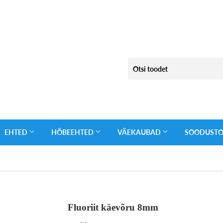
EHTED
HÕBEEHTED
VÄEKAUBAD
SOODUST
Fluoriit käevõru 8mm