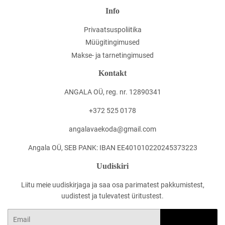
Info
Privaatsuspoliitika
Müügitingimused
Makse- ja tarnetingimused
Kontakt
ANGALA OÜ, reg. nr. 12890341
+372 525 0178
angalavaekoda@gmail.com
Angala OÜ, SEB PANK: IBAN EE401010220245373223
Uudiskiri
Liitu meie uudiskirjaga ja saa osa parimatest pakkumistest,
uudistest ja tulevatest üritustest.
Email
LOO KASUTAJA