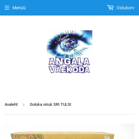
Menüü
Ostukorv
›
Avaleht
Goloka viiruk SRI TULSI