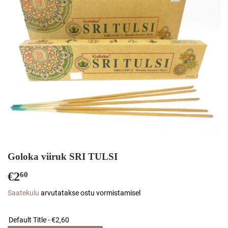
Goloka viiruk SRI TULSI
€2
€2,60
60
Saatekulu
arvutatakse ostu vormistamisel