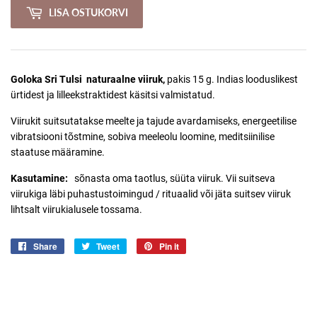
LISA OSTUKORVI
Goloka Sri Tulsi
naturaalne viiruk
,
pakis 15 g.
Indias looduslikest
ürtidest ja lilleekstraktidest käsitsi valmistatud.
Viirukit suitsutatakse meelte ja tajude avardamiseks, energeetilise
vibratsiooni tõstmine, sobiva meeleolu loomine, meditsiinilise
staatuse määramine.
Kasutamine:
sõnasta oma taotlus, süüta viiruk.
Vii suitseva
viirukiga läbi puhastustoimingud / rituaalid või jäta suitsev viiruk
lihtsalt viirukialusele tossama.
Share
Jaga
Tweet
Jaga
Pin it
Jaga
Facebookis
Twitteris
Pinterestis