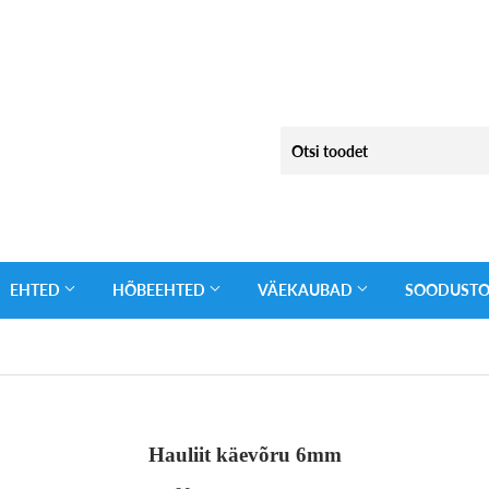
EHTED
HÕBEEHTED
VÄEKAUBAD
SOODUST
Hauliit käevõru 6mm