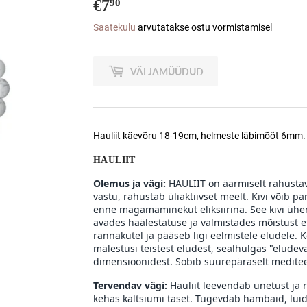
€7
€7,90
90
Saatekulu
arvutatakse ostu vormistamisel
VÄLJAMÜÜDUD
Hauliit käevõru 18-19cm, helmeste läbimõõt 6mm.
HAULIIT
Olemus ja vägi:
HAULIIT on äärmiselt rahustav
vastu, rahustab üliaktiivset meelt. Kivi võib 
enne magamaminekut eliksiirina. See kivi üh
avades häälestatuse ja valmistades mõistust et
rännakutel ja pääseb ligi eelmistele eludele.
mälestusi teistest eludest, sealhulgas "eludeva
dimensioonidest. Sobib suurepäraselt medite
Tervendav vägi:
Hauliit leevendab unetust ja 
kehas kaltsiumi taset. Tugevdab hambaid, lui