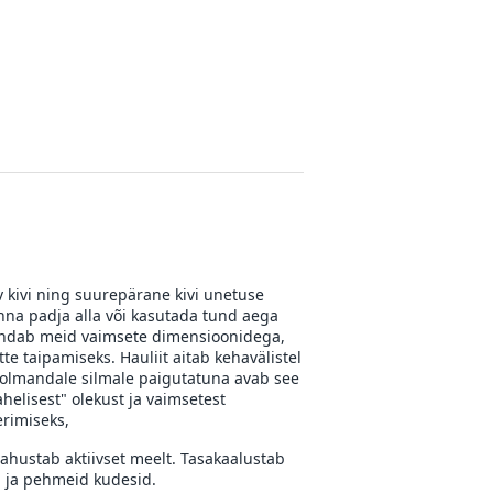
 kivi ning suurepärane kivi unetuse
panna padja alla või kasutada tund aega
endab meid vaimsete dimensioonidega,
te taipamiseks. Hauliit aitab kehavälistel
 Kolmandale silmale paigutatuna avab see
helisest" olekust ja vaimsetest
erimiseks,
rahustab aktiivset meelt. Tasakaalustab
d ja pehmeid kudesid.