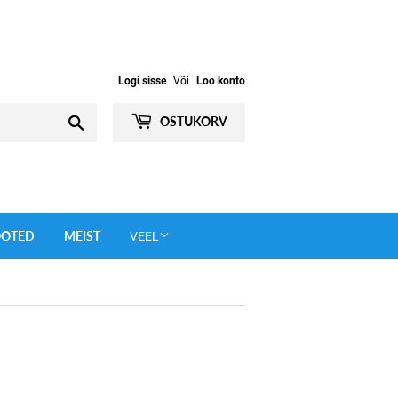
Logi sisse
Või
Loo konto
Otsi
OSTUKORV
OOTED
MEIST
VEEL