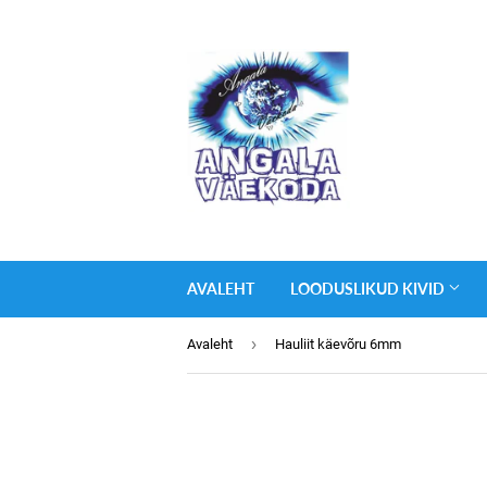
AVALEHT
LOODUSLIKUD KIVID
›
Avaleht
Hauliit käevõru 6mm