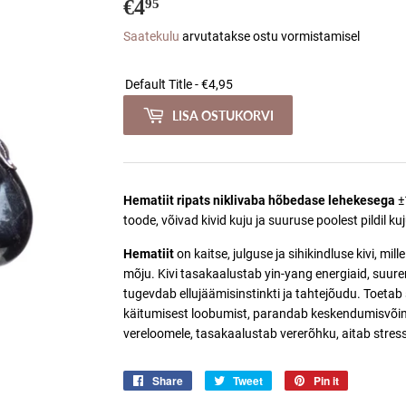
€4
€4,95
95
Saatekulu
arvutatakse ostu vormistamisel
LISA OSTUKORVI
Hematiit ripats niklivaba hõbedase lehekesega
±
toode, võivad kivid kuju ja suuruse poolest pildil ku
Hematiit
on kaitse, julguse ja sihikindluse kivi, mille
mõju. Kivi tasakaalustab yin-yang energiaid, suur
tugevdab ellujäämisinstinkti ja tahtejõudu. Toetab
käitumisest loobumist, parandab keskendumisvõime
vereloomele, tasakaalustab vererõhku, aitab stress
Share
Jaga
Tweet
Jaga
Pin it
Jaga
Facebookis
Twitteris
Pinterestis