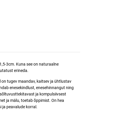
1,5-3cm.
Kuna see on naturaalne
jutatust erineda.
l
on tugev maandav, kaitsev ja ühtlustav
endab enesekindlust, enesehinnangut ning
 sõltuvusttekitavast ja kompulsiivsest
t ja mälu, toetab õppimist. On hea
i ja peavalude korral.