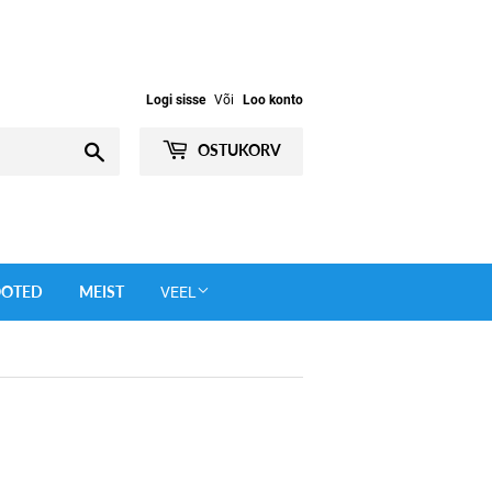
Logi sisse
Või
Loo konto
Otsi
OSTUKORV
OOTED
MEIST
VEEL