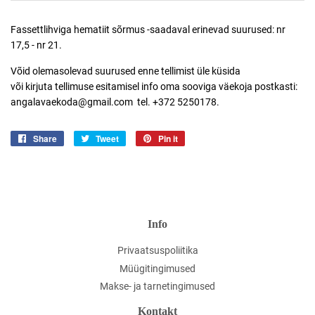
Fassettlihviga hematiit sõrmus -saadaval erinevad suurused: nr
17,5 - nr 21.
Võid olemasolevad suurused
enne tellimist
üle küsida
või kirjuta
tellimuse esitamisel info oma sooviga väekoja postkasti:
angalavaekoda@gmail.com tel. +372 5250178.
Share
Jaga
Tweet
Jaga
Pin it
Jaga
Facebookis
Twitteris
Pinterestis
Info
Privaatsuspoliitika
Müügitingimused
Makse- ja tarnetingimused
Kontakt