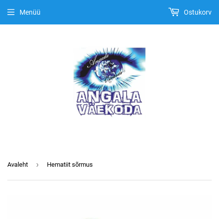
Menüü
Ostukorv
›
Avaleht
Hematiit sõrmus