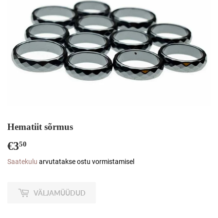
Hematiit sõrmus
€3
€3,50
50
Saatekulu
arvutatakse ostu vormistamisel
VÄLJAMÜÜDUD