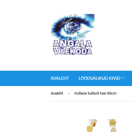
AVALEHT
LOODUSLIKUD KIVID
›
Avaleht
Kollane kaltsiit kee 90cm