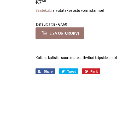
€7
€7,60
60
Saatekulu
arvutatakse ostu vormistamisel
LISA OSTUKORVI
Kollase kaltsiidi suurematest lihvitud tsipsidest pik
Share
Jaga
Tweet
Jaga
Pin it
Jaga
Facebookis
Twitteris
Pinterestis