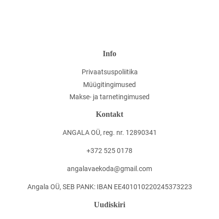
Facebookis
Twitteris
Pinterestis
Info
Privaatsuspoliitika
Müügitingimused
Makse- ja tarnetingimused
Kontakt
ANGALA OÜ, reg. nr. 12890341
+372 525 0178
angalavaekoda@gmail.com
Angala OÜ, SEB PANK: IBAN EE401010220245373223
Uudiskiri