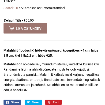
€65
€65,00
Saatekulu
arvutatakse ostu vormistamisel
LISA OSTUKORVI
Malahhiit (looduslik) hõbekõrvarõngad
, kogupikkus ~4 cm, laius
1,5 cm; kivi 1,5x2,2 cm; hõbe 925.
Malahhiit
on nõidade kivi, muundumiste kivi, kaitsekivi, külluse kivi.
Rändamine läbi malahhiidi põnevate mustrite loob kujutlusi,
äratundmisi, taipamisi... Malahhiit kaitseb meid kurjuse, negatiivse
energia, ebaõnne, ohtude ja õnnetuste eest, tervendab ning kaitseb
südant, armastust ja suhteid. Malahhiit on ka materiaalse külluse,
edu ja heaolu kivi.
Share
Jaga
Tweet
Jaga
Pin it
Jaga