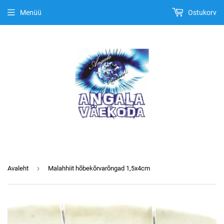
Menüü
Ostukorv
›
Avaleht
Malahhiit hõbekõrvarõngad 1,5x4cm