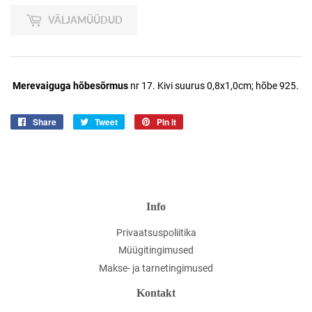
VÄLJAMÜÜDUD
Merevaiguga hõbesõrmus
nr 17. Kivi suurus 0,8x1,0cm; hõbe 925.
Share
Jaga
Tweet
Jaga
Pin it
Jaga
Facebookis
Twitteris
Pinterestis
Info
Privaatsuspoliitika
Müügitingimused
Makse- ja tarnetingimused
Kontakt