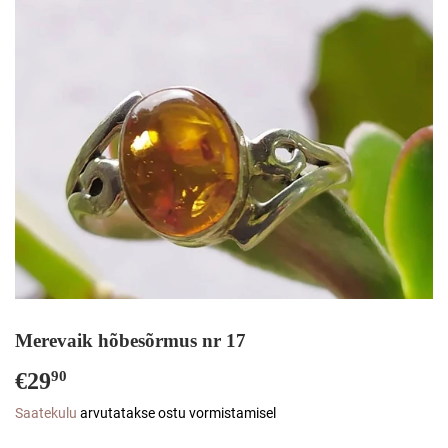
Merevaik hõbesõrmus nr 17
€29
€29,90
90
Saatekulu
arvutatakse ostu vormistamisel