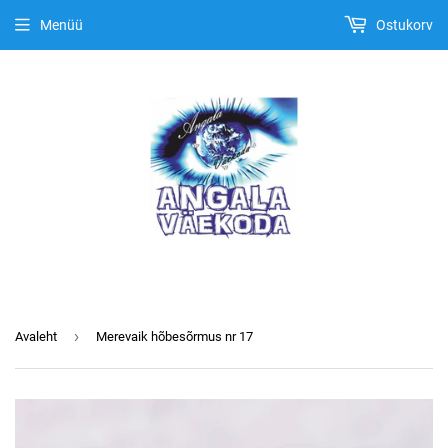
Menüü
Ostukorv
›
Avaleht
Merevaik hõbesõrmus nr 17