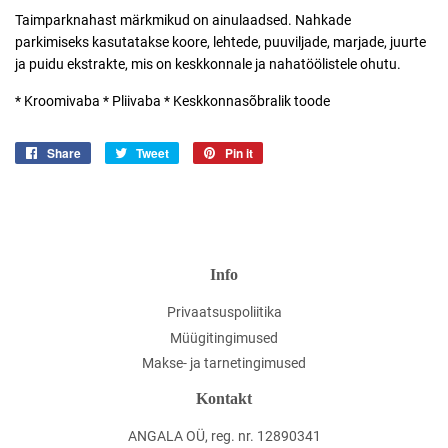
Taimparknahast märkmikud on ainulaadsed. Nahkade
parkimiseks
kasutatakse koore, lehtede, puuviljade, marjade, juurte
ja puidu ekstrakte, mis
on keskkonnale ja nahatöölistele ohutu.
* Kroomivaba * Pliivaba * Keskkonnasõbralik toode
Share
Jaga
Tweet
Jaga
Pin it
Jaga
Facebookis
Twitteris
Pinterestis
Info
Privaatsuspoliitika
Müügitingimused
Makse- ja tarnetingimused
Kontakt
ANGALA OÜ, reg. nr. 12890341