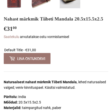
Nahast märkmik Tiibeti Mandala 20.5x15.5x2.5
€31
€31,00
00
Saatekulu
arvutatakse ostu vormistamisel
LISA OSTUKORVI
Naturaalsest nahast märkmik Tiibeti Mandala
, lehed naturaalsed
valged; veniv kinnituspael. Käsitsi valmistatud.
Päritolu:
India
Mõõdud:
20.5x15.5x2.5
Materjalid:
taimpargitud nahk, paber