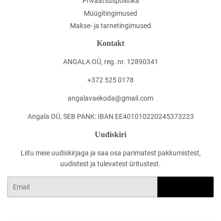
Privaatsuspoliitika
Müügitingimused
Makse- ja tarnetingimused
Kontakt
ANGALA OÜ, reg. nr. 12890341
+372 525 0178
angalavaekoda@gmail.com
Angala OÜ, SEB PANK: IBAN EE401010220245373223
Uudiskiri
Liitu meie uudiskirjaga ja saa osa parimatest pakkumistest,
uudistest ja tulevatest üritustest.
Email
LOO KASUTAJA