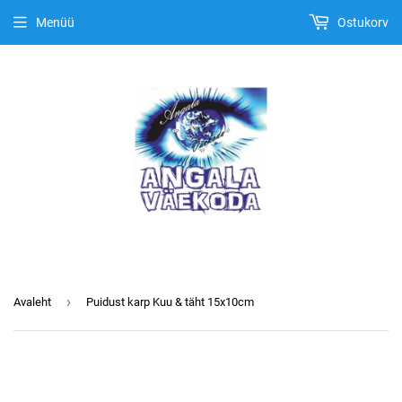
Menüü
Ostukorv
›
Avaleht
Puidust karp Kuu & täht 15x10cm