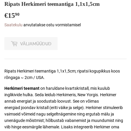
Ripats Herkimeri teemantiga 1,1x1,5cm
€15
€15,90
90
Saatekulu
arvutatakse ostu vormistamisel
VÄLJAMÜÜDUD
Ripats Herkimeri teemantiga 1,1x1,5cm; ripatsi kogupikkus koos
rõngaga ~ 2cm / USA.
Herkimeri teemant
on haruldane kvartskristall, mis kuulub
inglikivide hulka. Seda
leidub Herkimeris, New Yorgis. Herkimer
annab energiat ja soodustab loovust. See on võimas
energiad joondav kristall (eriti väike ja selge). Herkimer stimuleerib
vaimseid võimeid nagu selgeltnägemine ning ergutab mälu ja
unenägude mõistmist; hõlbustab vabanemist ja muundumist ning
viib hinge eesmärgile lähemale. Lisaks integreerib Herkimer oma