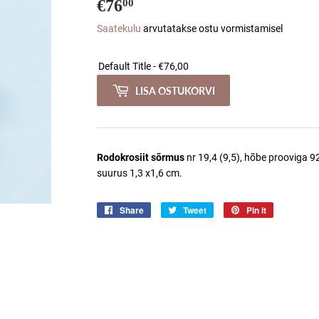
€76
€76,00
00
Saatekulu
arvutatakse ostu vormistamisel
LISA OSTUKORVI
Rodokrosiit sõrmus
nr 19,4 (9,5), hõbe prooviga 92
suurus 1,3 x1,6 cm.
Share
Jaga
Tweet
Jaga
Pin it
Jaga
Facebookis
Twitteris
Pinterestis