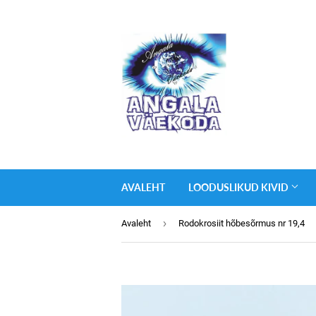
AVALEHT
LOODUSLIKUD KIVID
›
Avaleht
Rodokrosiit hõbesõrmus nr 19,4