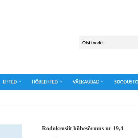
EHTED
HÕBEEHTED
VÄEKAUBAD
SOODUST
Rodokrosiit hõbesõrmus nr 19,4