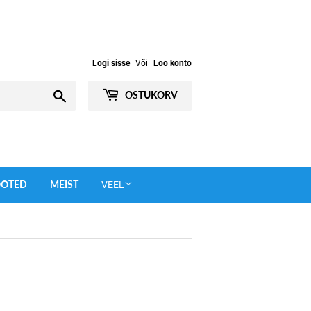
Logi sisse
Või
Loo konto
Otsi
OSTUKORV
OOTED
MEIST
VEEL