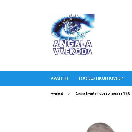
AVALEHT
LOODUSLIKUD KIVID
›
Avaleht
Roosa kvarts hõbesõrmus nr 19,8