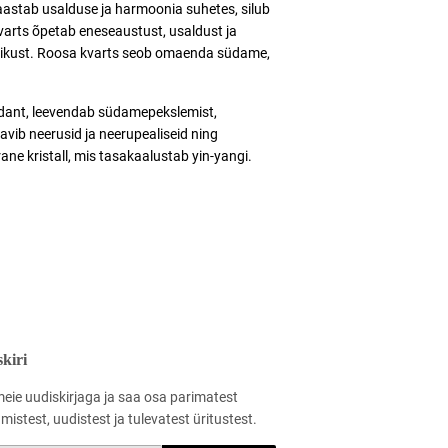
aastab usalduse ja harmoonia suhetes, silub
varts õpetab eneseaustust, usaldust ja
ärikust. Roosa kvarts seob omaenda südame,
dant, leevendab südamepekslemist,
vib neerusid ja neerupealiseid ning
ne kristall, mis tasakaalustab yin-yangi.
kiri
meie uudiskirjaga ja saa osa parimatest
istest, uudistest ja tulevatest üritustest.