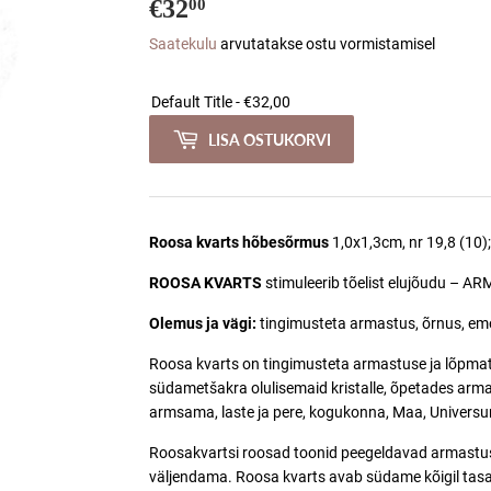
€32
€32,00
00
Saatekulu
arvutatakse ostu vormistamisel
LISA OSTUKORVI
Roosa kvarts hõbesõrmus
1,0x1,3cm, nr
19,8 (10)
ROOSA KVARTS
stimuleerib tõelist elujõudu – 
Olemus ja vägi:
tingimusteta armastus, õrnus, em
Roosa kvarts on tingimusteta armastuse ja lõpmat
südametšakra olulisemaid kristalle, õpetades arma
armsama, laste ja pere, kogukonna, Maa, Universu
Roosakvartsi roosad toonid peegeldavad armastust
väljendama. Roosa kvarts avab südame kõigil tasa