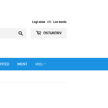
Logi sisse
Või
Loo konto
Otsi
OSTUKORV
OOTED
MEIST
VEEL