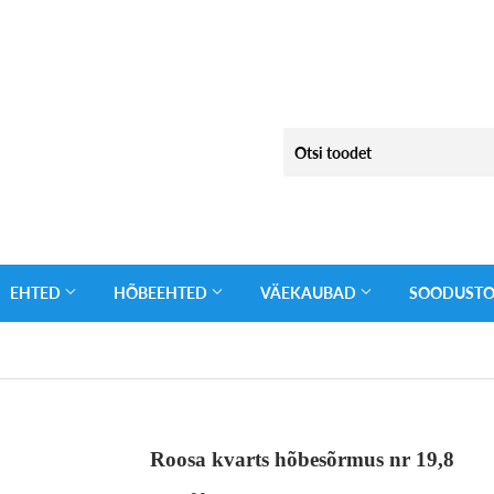
EHTED
HÕBEEHTED
VÄEKAUBAD
SOODUST
Roosa kvarts hõbesõrmus nr 19,8