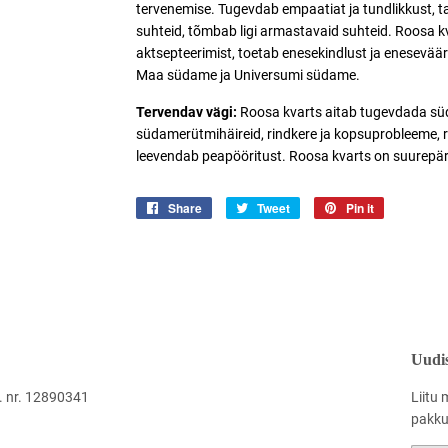
tervenemise. Tugevdab empaatiat ja tundlikkust, t
suhteid, tõmbab ligi armastavaid suhteid. Roosa k
aktsepteerimist, toetab enesekindlust ja enesevä
Maa südame ja Universumi südame.
Tervendav vägi:
Roosa kvarts aitab tugevdada sü
südamerütmihäireid, rindkere ja kopsuprobleeme, ra
leevendab peapööritust. Roosa kvarts on suurepära
Share
Jaga
Tweet
Jaga
Pin it
Jaga
Facebookis
Twitteris
Pinterestis
Uudis
 nr. 12890341
Liitu 
pakkum