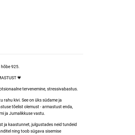
; hõbe 925.
ARMASTUST 💗
otsionaalne tervenemine, stressivabastus.
u rahu kivi. See on üks südame ja
stuse tõelist olemust - armastust enda,
mi ja Jumalikkuse vastu.
 ja kaastunnet, julgustades neid tundeid
nditel ning toob sügava sisemise