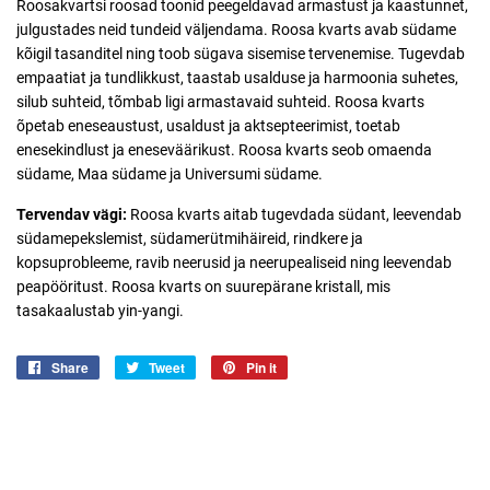
Roosakvartsi roosad toonid peegeldavad armastust ja kaastunnet,
julgustades neid tundeid väljendama. Roosa kvarts avab südame
kõigil tasanditel ning toob sügava sisemise tervenemise. Tugevdab
empaatiat ja tundlikkust, taastab usalduse ja harmoonia suhetes,
silub suhteid, tõmbab ligi armastavaid suhteid. Roosa kvarts
õpetab eneseaustust, usaldust ja aktsepteerimist, toetab
enesekindlust ja eneseväärikust. Roosa kvarts seob omaenda
südame, Maa südame ja Universumi südame.
Tervendav vägi:
Roosa kvarts aitab tugevdada südant, leevendab
südamepekslemist, südamerütmihäireid, rindkere ja
kopsuprobleeme, ravib neerusid ja neerupealiseid ning leevendab
peapööritust. Roosa kvarts on suurepärane kristall, mis
tasakaalustab yin-yangi.
Share
Jaga
Tweet
Jaga
Pin it
Jaga
Facebookis
Twitteris
Pinterestis