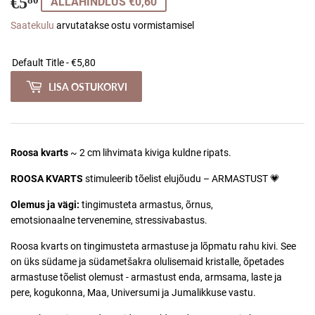
€5
€5,80
80
ALLAHINDLUS €0,60
Saatekulu
arvutatakse ostu vormistamisel
LISA OSTUKORVI
Roosa kvarts
~
2 cm lihvimata kiviga kuldne ripats.
ROOSA KVARTS
stimuleerib tõelist elujõudu – ARMASTUST 💗
Olemus ja vägi:
tingimusteta armastus, õrnus,
emotsionaalne tervenemine, stressivabastus.
Roosa kvarts on tingimusteta armastuse ja lõpmatu rahu kivi. See
on üks südame ja südametšakra olulisemaid kristalle, õpetades
armastuse tõelist olemust - armastust enda, armsama, laste ja
pere, kogukonna, Maa, Universumi ja Jumalikkuse vastu.