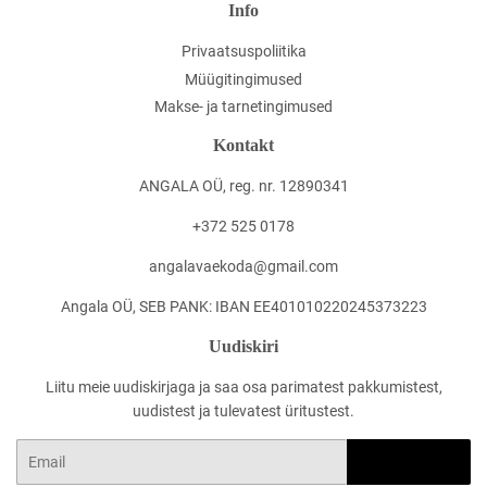
Info
Privaatsuspoliitika
Müügitingimused
Makse- ja tarnetingimused
Kontakt
ANGALA OÜ, reg. nr. 12890341
+372 525 0178
angalavaekoda@gmail.com
Angala OÜ, SEB PANK: IBAN EE401010220245373223
Uudiskiri
Liitu meie uudiskirjaga ja saa osa parimatest pakkumistest,
uudistest ja tulevatest üritustest.
Email
LOO KASUTAJA