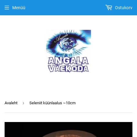
Menüü
Ostukorv
›
Avaleht
Seleniit küünlaalus ~10cm