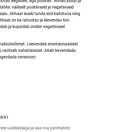
töötab aeglaselt, aga püsivalt. Annab jõudu ja
hke: näiliselt positiivseid ja negatiivseid
akaalu. Ahhaat laseb tunda end kaitstuna ning
hhaat on ka rahustav ja leevendav kivi.
aldab ja kujundab ümber negatiivseid
analüüsivõimet. Leevendab emotsionaalseid
ti, ravitseb nahahädasid. Aitab tervendada
tugevdada veresooni.
kiri
meie uudiskirjaga ja saa osa parimatest