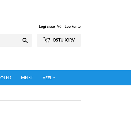
Logi sisse
Või
Loo konto
Otsi
OSTUKORV
OOTED
MEIST
VEEL