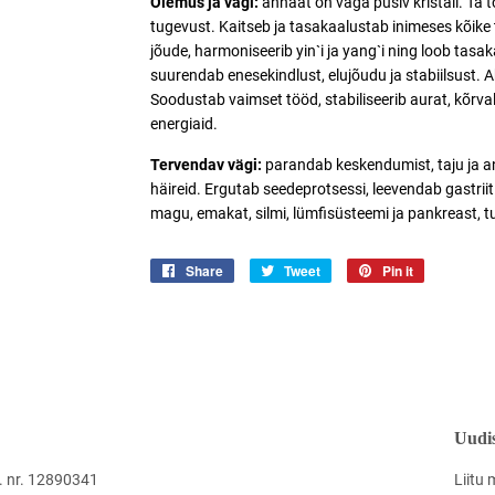
Olemus ja vägi:
ahhaat on väga püsiv kristall. Ta 
tugevust. Kaitseb ja tasakaalustab inimeses kõike ta
jõude, harmoniseerib yin`i ja yang`i ning loob tas
suurendab enesekindlust, elujõudu ja stabiilsust. A
Soodustab vaimset tööd, stabiliseerib aurat, kõrv
energiaid.
Tervendav vägi:
parandab keskendumist, taju ja 
häireid. Ergutab seedeprotsessi, leevendab gastrii
magu, emakat, silmi, lümfisüsteemi ja pankreast, 
Share
Jaga
Tweet
Jaga
Pin it
Jaga
Facebookis
Twitteris
Pinterestis
Uudis
 nr. 12890341
Liitu 