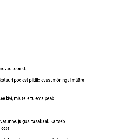
inevad toonid.
tekstuuri poolest pildilolevast mõningal määral
see kivi, mis teile tulema peab!
vatunne, julgus, tasakaal. Kaitseb
 eest.