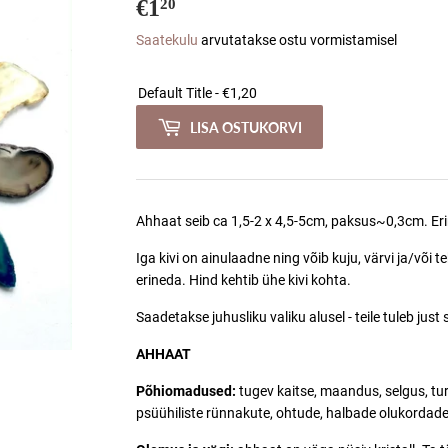
€1
€1,20
20
Saatekulu
arvutatakse ostu vormistamisel
LISA OSTUKORVI
Ahhaat seib ca 1,5-2 x 4,5-5cm, paksus~0,3cm. Er
Iga kivi on ainulaadne ning võib kuju, värvi ja/või 
erineda. Hind kehtib ühe kivi kohta.
Saadetakse juhusliku valiku alusel - teile tuleb just 
AHHAAT
Põhiomadused:
tugev kaitse, maandus, selgus, tur
psüühiliste rünnakute, ohtude, halbade olukordade