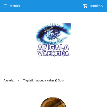
Menüü
Ostukorv
›
Avaleht
Tiigrisilm auguga ketas Ø 3cm