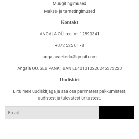
Müügitingimused
Makse- ja tarnetingimused
Kontakt
ANGALA OÜ, reg. nr. 12890341
+372 525 0178
angalavaekoda@gmail.com
Angala OÜ, SEB PANK: IBAN EE401010220245373223
Uudiskiri
Liitu meie uudiskirjaga ja saa osa parimatest pakkumistest,
uudistest ja tulevatest üritustest.
Email
LOO KASUTAJA