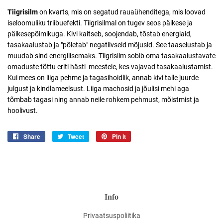
Tiigrisilm
on kvarts, mis on segatud rauaühenditega, mis loovad
iseloomuliku triibuefekti. Tiigrisilmal on tugev seos päikese ja
päikesepõimikuga. Kivi kaitseb, soojendab, tõstab energiaid,
tasakaalustab ja "põletab" negatiivseid mõjusid. See taaselustab ja
muudab sind energilisemaks.
Tiigrisilm sobib oma tasakaalustavate
omaduste tõttu eriti hästi meestele, kes vajavad tasakaalustamist.
Kui mees on liiga pehme ja tagasihoidlik, annab kivi talle juurde
julgust ja kindlameelsust. Liiga machosid ja jõulisi mehi aga
tõmbab tagasi ning annab neile rohkem pehmust, mõistmist ja
hoolivust.
Share
Jaga
Tweet
Jaga
Pin it
Jaga
Facebookis
Twitteris
Pinterestis
Info
Privaatsuspoliitika