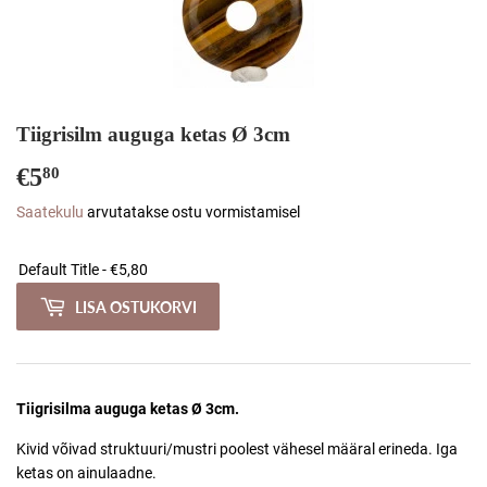
Tiigrisilm auguga ketas Ø 3cm
€5
€5,80
80
Saatekulu
arvutatakse ostu vormistamisel
LISA OSTUKORVI
Tiigrisilma auguga ketas Ø 3cm.
Kivid võivad struktuuri/mustri poolest vähesel määral erineda. Iga
ketas on ainulaadne.